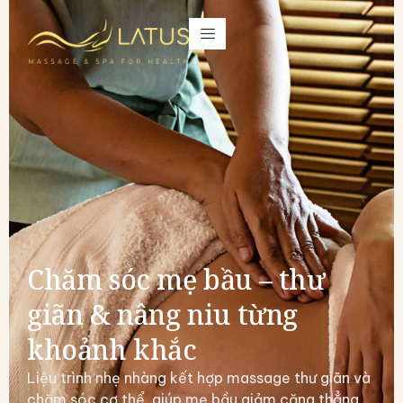
Chăm sóc mẹ bầu – thư
giãn & nâng niu từng
khoảnh khắc
Liệu trình nhẹ nhàng kết hợp massage thư giãn và
chăm sóc cơ thể, giúp mẹ bầu giảm căng thẳng,