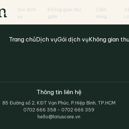
n
Gói dịch
Không gian thư
Cẩm
V
vụ
giãn
nang
L
Trang chủ
Dịch vụ
Gói dịch vụ
Không gian thư
Thông tin liên hệ
85 Đường số 2, KĐT Vạn Phúc, P.Hiệp Bình, TP.HCM
0702 666 358 - 0702 666 359
hello@latuscare.vn