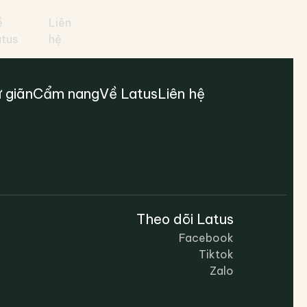
ề
Liên
atus
hệ
 giãn
Cẩm nang
Về Latus
Liên hệ
Theo dõi Latus
Facebook
Tiktok
Zalo