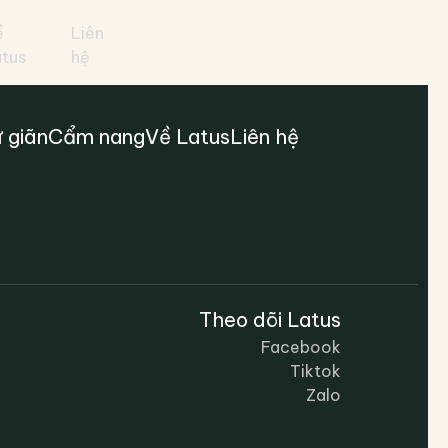
ề
Liên
atus
hệ
 giãn
Cẩm nang
Về Latus
Liên hệ
Theo dõi Latus
Facebook
Tiktok
Zalo