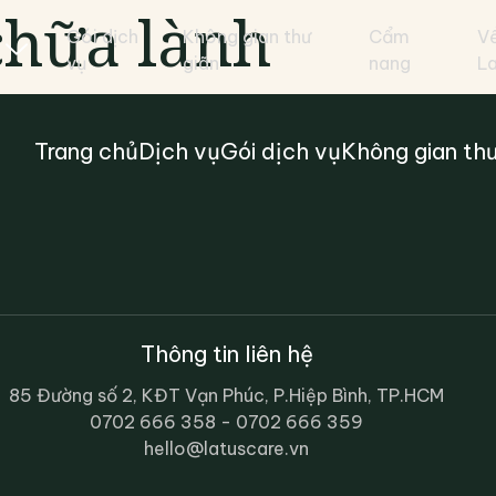
chữa lành
Gói dịch
Không gian thư
Cẩm
V
vụ
giãn
nang
L
Trang chủ
Dịch vụ
Gói dịch vụ
Không gian thư
Thông tin liên hệ
85 Đường số 2, KĐT Vạn Phúc, P.Hiệp Bình, TP.HCM
0702 666 358 - 0702 666 359
hello@latuscare.vn